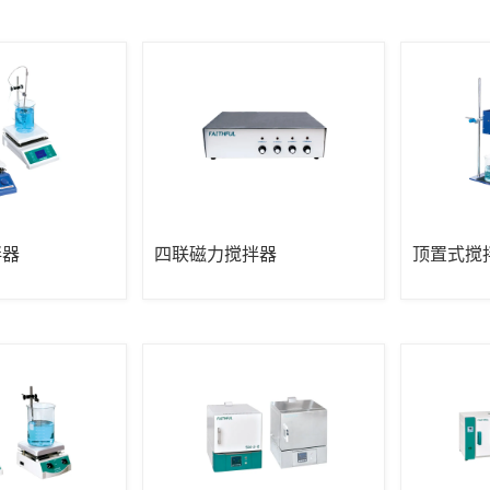
拌器
四联磁力搅拌器
顶置式搅