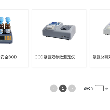
安全BOD
COD氨氮双参数测定仪
氨氮总磷
<
1
>
跳转至
页