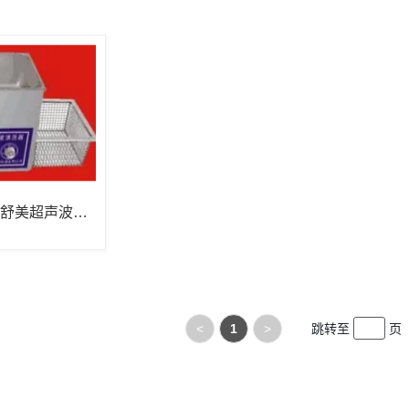
昆山舒美超声波清
<
1
>
跳转至
页