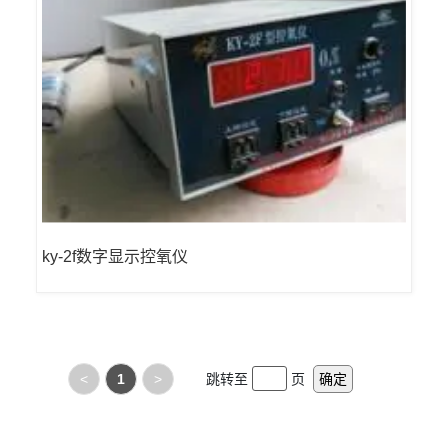
ky-2f数字显示控氧仪
<
1
>
跳转至
页
确定