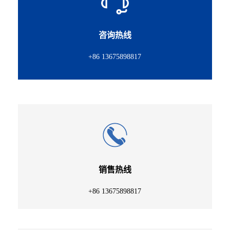
咨询热线
+86 13675898817
销售热线
+86 13675898817