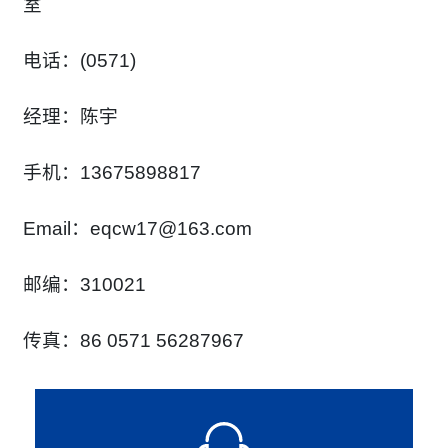
室
电话：(0571)
经理：陈宇
手机：13675898817
Email：eqcw17@163.com
邮编：310021
传真：86 0571 56287967