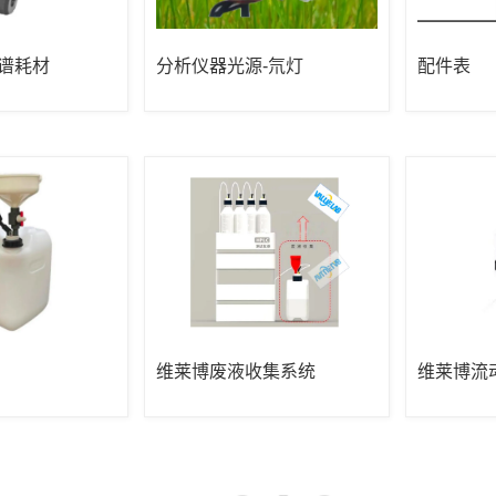
光谱耗材
分析仪器光源-氘灯
配件表
维莱博废液收集系统
维莱博流