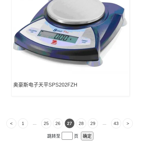
奥豪斯电子天平SPS202FZH
...
...
<
1
25
26
27
28
29
43
>
跳转至
页
确定