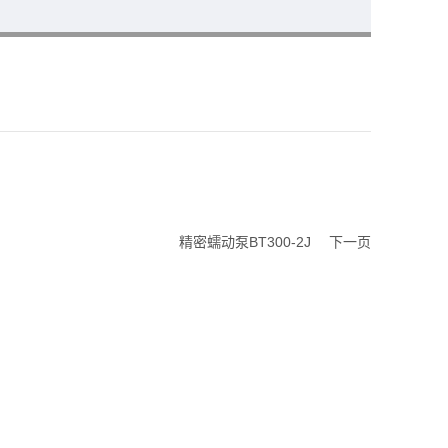
精密蠕动泵BT300-2J
下一页