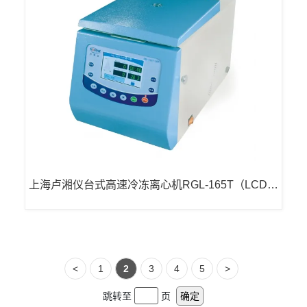
上海卢湘仪台式高速冷冻离心机RGL-165T（LCD显
示）
<
1
2
3
4
5
>
跳转至
页
确定