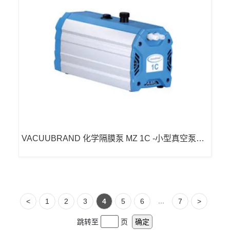
VACUUBRAND 化学隔膜泵 MZ 1C -小型真空泵隔
膜泵
...
<
1
2
3
4
5
6
7
>
跳转至
页
确定