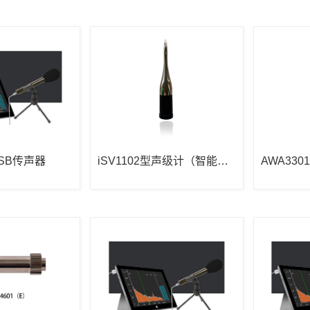
USB传声器
iSV1102型声级计（智能传
AWA33
声器）