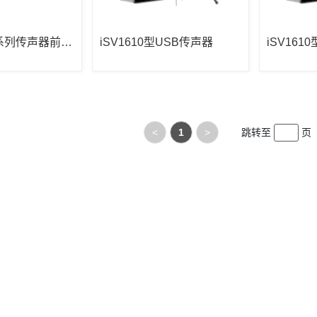
X系列传声器前置
iSV1610型USB传声器
iSV161
<
1
>
跳转至
页