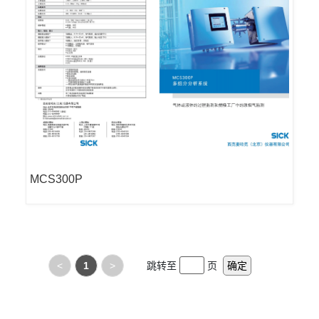
MCS300P
<
1
>
跳转至
页
确定