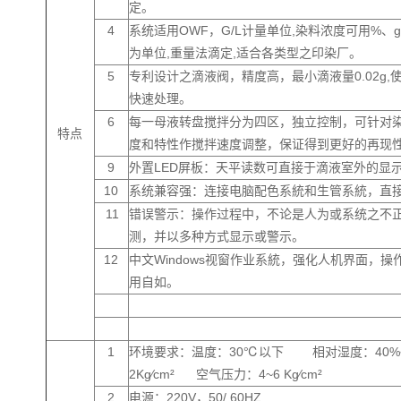
定。
4
系统适用OWF，G/L计量单位,染料浓度可用%、g/l
为单位,重量法滴定,适合各类型之印染厂。
5
专利设计之滴液阀，精度高，最小滴液量0.02g
快速处理。
6
每一母液转盘搅拌分为四区，独立控制，可针对
特点
度和特性作搅拌速度调整，保证得到更好的再现
9
外置LED屏板：天平读数可直接于滴液室外的显
10
系统兼容强：连接电脑配色系統和生管系統，直
11
错误警示：操作过程中，不论是人为或系统之不
测，并以多种方式显示或警示。
12
中文Windows视窗作业系統，强化人机界面，
用自如。
1
环境要求：温度：30℃以下 相对湿度：4
2Kg∕cm² 空气压力：4~6 Kg∕cm²
2
电源：220V，50/ 60HZ