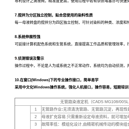
尃利设计之滴液阀，精准度更高，使用过程中若有杂质堵塞亦可快速
7.
搅拌为分区独立控制，贴合您使用的染料性质
每一母液转盘的搅拌分为四区独立控制，可针对染料的种类、浓度和
8.
系统伸展性强
可延接计算机配色系统和生管系统，直接提高工作品质和管理效率，
9
.
侦测错误及警示
操作过程中，不论是人为或系统之不正常动作，系统均为自动侦测，
10.
在窗口
(Windows)
下的专业操作接口，简单易学
采用中文化Windows操作系统，强化人机接口，操作容易，短期培
无管路染液定机（CADS MG108/00S
1
无管路作业
:
无须清洗管路、无管路沉淀，再现性
2
母液扩充容易:只需重新设定母液资料，就可增加
3
故障率低：模组化设计,由精密机械传动的模块组