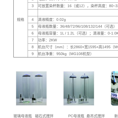
3
可放置染杯数量：16（或12），染杯高度：80~3
规格
4
滴液精度：0.02g
5
母液瓶数量：36/48/72/96/108/132/144（可选）
6
母液瓶容量：1L / 1.2L（可选）；滴液量：0-1.0
7
功率：2KW
8
机台尺寸（mm）：长2860×宽1595×高1495（M
9
机台净重：950kg（MG108机型）
玻璃母液瓶 磁石式搅拌 PC母液瓶 悬吊式搅拌 新式