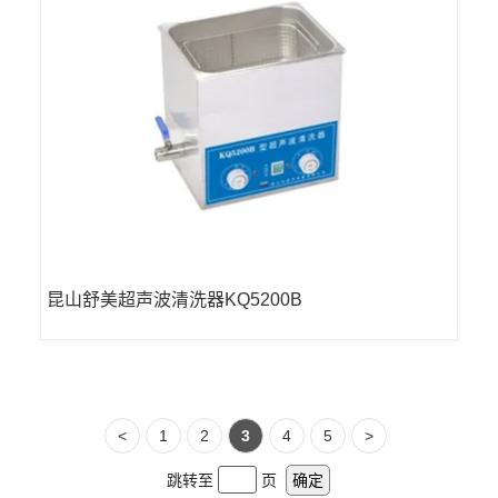
昆山舒美超声波清洗器KQ5200B
<
1
2
3
4
5
>
跳转至
页
确定