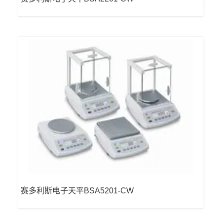
赛多利斯电子天平BSA5201-CW