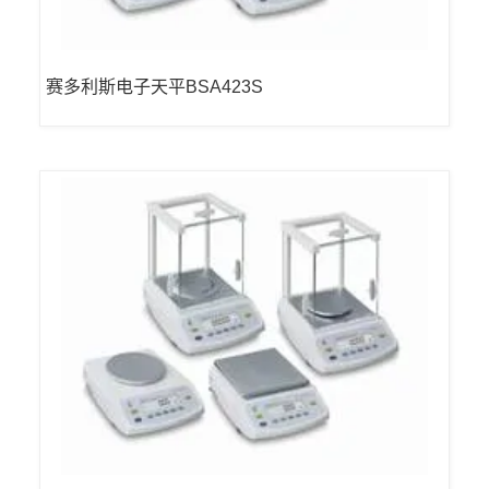
赛多利斯电子天平BSA423S