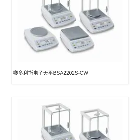
赛多利斯电子天平BSA2202S-CW