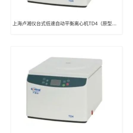
上海卢湘仪台式低速自动平衡离心机TD4（原型号T
DZ4-WS已停产） LCD 液晶显示