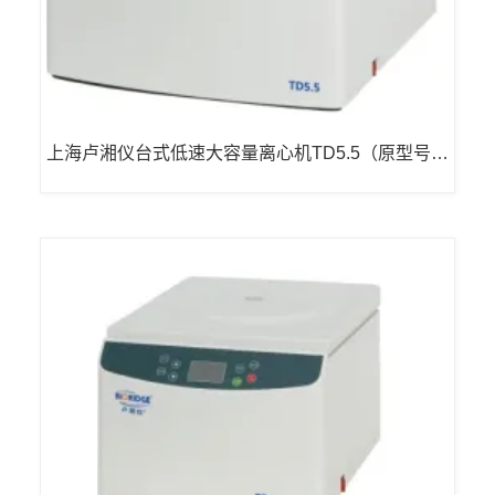
上海卢湘仪台式低速大容量离心机TD5.5（原型号L
550已停产） LCD 液晶显示